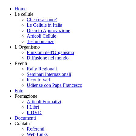
Home
Le cellule
Che cosa sono?
Le Cellule in Italia
Decreto Approvazione
Articoli Cellule
Testimonianze
L'Organismo
Funzioni dell'Organismo
Diffusione nel mondo
Eventi
Rally Regionali
Seminari Internazionali
Incontri vari
Udienze con Papa Francesco
Foto
Formazione
Articoli Formativi
I Libri
Il DVD
Documenti
Contatti
Referenti
Web Links