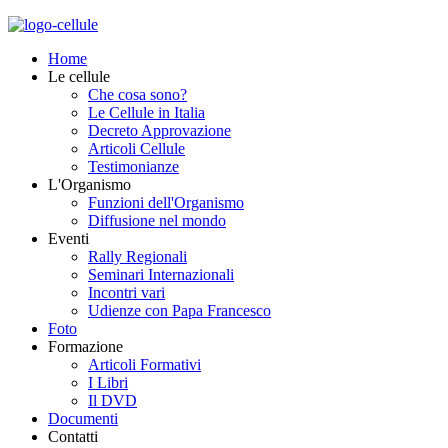
Home
Le cellule
Che cosa sono?
Le Cellule in Italia
Decreto Approvazione
Articoli Cellule
Testimonianze
L'Organismo
Funzioni dell'Organismo
Diffusione nel mondo
Eventi
Rally Regionali
Seminari Internazionali
Incontri vari
Udienze con Papa Francesco
Foto
Formazione
Articoli Formativi
I Libri
Il DVD
Documenti
Contatti