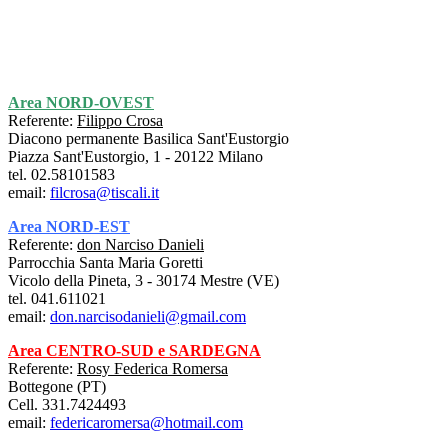
Area NORD-OVEST
Referente:
Filippo Crosa
Diacono permanente Basilica Sant'Eustorgio
Piazza Sant'Eustorgio, 1 - 20122 Milano
tel. 02.58101583
email:
filcrosa@tiscali.it
Area NORD-EST
Referente:
don Narciso Danieli
Parrocchia Santa Maria Goretti
Vicolo della Pineta, 3 - 30174 Mestre (VE)
tel. 041.611021
email:
don.narcisodanieli@gmail.com
Area CENTRO-SUD
e SARDEGNA
Referente:
Rosy Federica Romersa
Bottegone (PT)
Cell. 331.7424493
email:
federicaromersa@hotmail.com