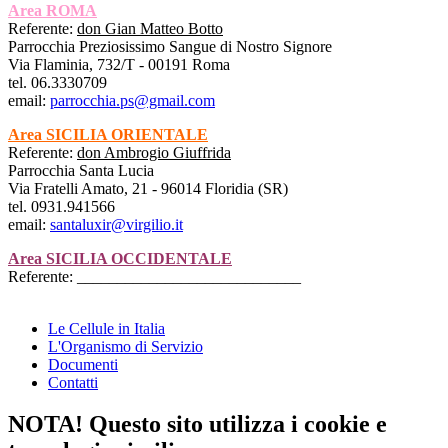
Area ROMA
Referente:
don Gian Matteo Botto
Parrocchia Preziosissimo Sangue di Nostro Signore
Via Flaminia, 732/T - 00191 Roma
tel. 06.3330709
email:
parrocchia.ps@gmail.com
Area SICILIA ORIENTALE
Referente:
don Ambrogio Giuffrida
Parrocchia Santa Lucia
Via Fratelli Amato, 21 - 96014 Floridia (SR)
tel. 0931.941566
email:
santaluxir@virgilio.it
Area SICILIA OCCIDENTALE
Referente: ____________________________
Le Cellule in Italia
L'Organismo di Servizio
Documenti
Contatti
NOTA! Questo sito utilizza i cookie e