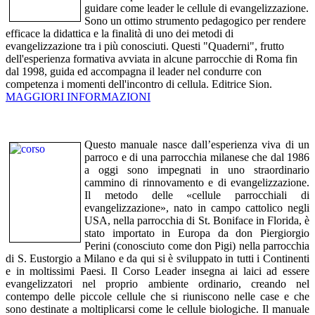
guidare come leader le cellule di evangelizzazione.
Sono un ottimo strumento pedagogico per rendere
efficace la didattica e la finalità di uno dei metodi di
evangelizzazione tra i più conosciuti. Questi "Quaderni", frutto
dell'esperienza formativa avviata in alcune parrocchie di Roma fin
dal 1998, guida ed accompagna il leader nel condurre con
competenza i momenti dell'incontro di cellula. Editrice Sion.
MAGGIORI INFORMAZIONI
Questo manuale nasce dall’esperienza viva di un
parroco e di una parrocchia milanese che dal 1986
a oggi sono impegnati in uno straordinario
cammino di rinnovamento e di evangelizzazione.
Il metodo delle «cellule parrocchiali di
evangelizzazione», nato in campo cattolico negli
USA, nella parrocchia di St. Boniface in Florida, è
stato importato in Europa da don Piergiorgio
Perini (conosciuto come don Pigi) nella parrocchia
di S. Eustorgio a Milano e da qui si è sviluppato in tutti i Continenti
e in moltissimi Paesi. Il Corso Leader insegna ai laici ad essere
evangelizzatori nel proprio ambiente ordinario, creando nel
contempo delle piccole cellule che si riuniscono nelle case e che
sono destinate a moltiplicarsi come le cellule biologiche. Il manuale