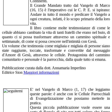
Continenti.
Il Grande Mandato tratto dal Vangelo di Marco
(16, 15) è l'imperativo cui le C. P. E. si ispirano:
Andare in tutto il mondo e predicare il Vangelo a
ogni creatura, infatti, è lo scopo primario della loro
vita.
Il libro contiene molte testimonianze di come le
cellule abbiano cambiato la vita di tanti fratelli che erano nel buio, di
quanto ci si possa trasformare attraverso un cammino spirituale e
settimanale, di come si possa crescere nell'intimità con Gesù.
Un volume che testimonia come migliaia e migliaia di persone siano
state raggiunte, toccate, trasformate e convertite dal messaggio
d'Amore di Gesù, attraverso le cellule. Protagonista del cammino
comunitario e personale è la parrocchia, dalla quale tutto si emana.
Pubblicazione curata dalla dott. Annamaria Imperlino
Editrice Sion
Maggiori informazioni
E' nel Vangelo di Marco (1, 17) che leggiamo
queste parole: è anche con le Cellule Parrocchiali
di Evangelizzazione che possiamo metterle in
pratica.
Questa piccola pubblicazione vuole essere una
sorta di Regola di vita per tutti coloro che fanno