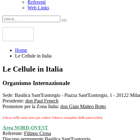
Referenti
Web Links
Home
Le Cellule in Italia
Le Cellule in Italia
Organismo Internazionale
Sede:
Basilica Sant'Eustorgio - Piazza Sant'Eustorgio, 1 - 20122 Mil
Presidente:
don Paul Fenech
Promotore per la Zona Italia:
don Gian Matteo Botto
(clicca nelle varie aree per vedere l'elenco completo delle parrocchie)
Area NORD-OVEST
Referente:
Filippo Crosa
Diacono permanente Basilica Sant'Eustorgio