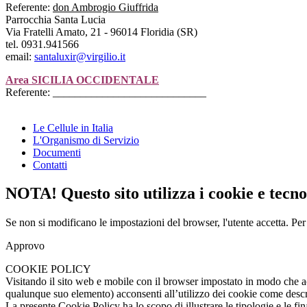
Referente:
don Ambrogio Giuffrida
Parrocchia Santa Lucia
Via Fratelli Amato, 21 - 96014 Floridia (SR)
tel. 0931.941566
email:
santaluxir@virgilio.it
Area SICILIA OCCIDENTALE
Referente: ____________________________
Le Cellule in Italia
L'Organismo di Servizio
Documenti
Contatti
NOTA! Questo sito utilizza i cookie e tecnol
Se non si modificano le impostazioni del browser, l'utente accetta.
Per
Approvo
COOKIE POLICY
Visitando il sito web e mobile con il browser impostato in modo che a
qualunque suo elemento) acconsenti all’utilizzo dei cookie come descrit
La presente Cookie Policy ha lo scopo di illustrare le tipologie e le fina