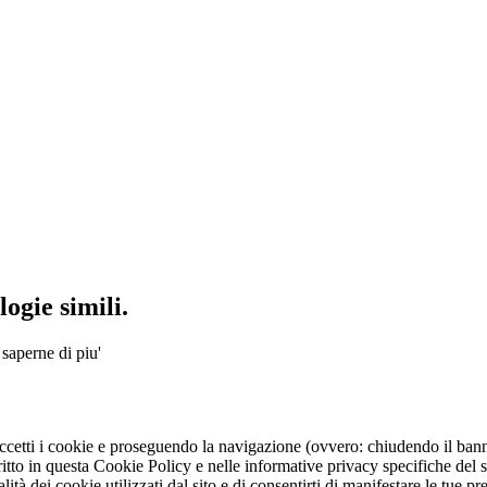
ogie simili.
 saperne di piu'
ccetti i cookie e proseguendo la navigazione (ovvero: chiudendo il bann
to in questa Cookie Policy e nelle informative privacy specifiche del sit
lità dei cookie utilizzati dal sito e di consentirti di manifestare le tue p