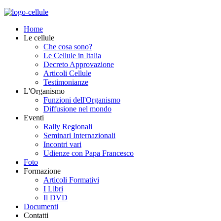
Home
Le cellule
Che cosa sono?
Le Cellule in Italia
Decreto Approvazione
Articoli Cellule
Testimonianze
L'Organismo
Funzioni dell'Organismo
Diffusione nel mondo
Eventi
Rally Regionali
Seminari Internazionali
Incontri vari
Udienze con Papa Francesco
Foto
Formazione
Articoli Formativi
I Libri
Il DVD
Documenti
Contatti