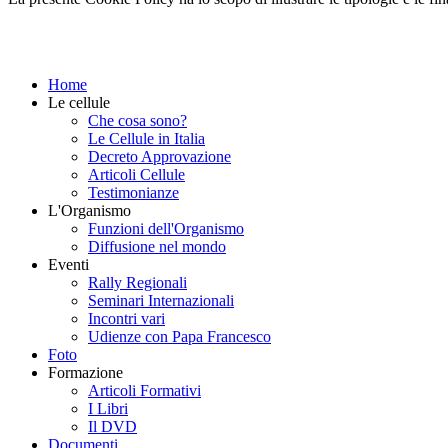
Home
Le cellule
Che cosa sono?
Le Cellule in Italia
Decreto Approvazione
Articoli Cellule
Testimonianze
L'Organismo
Funzioni dell'Organismo
Diffusione nel mondo
Eventi
Rally Regionali
Seminari Internazionali
Incontri vari
Udienze con Papa Francesco
Foto
Formazione
Articoli Formativi
I Libri
Il DVD
Documenti