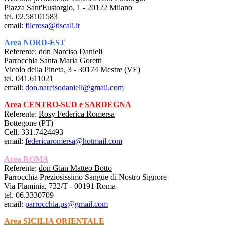
Piazza Sant'Eustorgio, 1 - 20122 Milano
tel. 02.58101583
email:
filcrosa@tiscali.it
Area NORD-EST
Referente:
don Narciso Danieli
Parrocchia Santa Maria Goretti
Vicolo della Pineta, 3 - 30174 Mestre (VE)
tel. 041.611021
email:
don.narcisodanieli@gmail.com
Area CENTRO-SUD
e SARDEGNA
Referente:
Rosy Federica Romersa
Bottegone (PT)
Cell. 331.7424493
email:
federicaromersa@hotmail.com
Area ROMA
Referente:
don Gian Matteo Botto
Parrocchia Preziosissimo Sangue di Nostro Signore
Via Flaminia, 732/T - 00191 Roma
tel. 06.3330709
email:
parrocchia.ps@gmail.com
Area SICILIA ORIENTALE