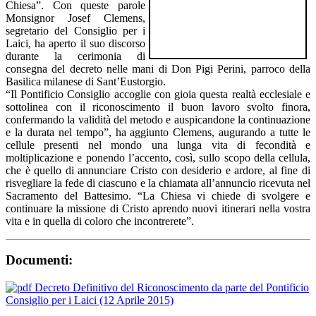
Chiesa”. Con queste parole
Monsignor Josef Clemens,
segretario del Consiglio per i
Laici, ha aperto il suo discorso
durante la cerimonia di
consegna del decreto nelle mani di Don Pigi Perini, parroco della
Basilica milanese di Sant’Eustorgio.
“Il Pontificio Consiglio accoglie con gioia questa realtà ecclesiale e
sottolinea con il riconoscimento il buon lavoro svolto finora,
confermando la validità del metodo e auspicandone la continuazione
e la durata nel tempo”, ha aggiunto Clemens, augurando a tutte le
cellule presenti nel mondo una lunga vita di fecondità e
moltiplicazione e ponendo l’accento, così, sullo scopo della cellula,
che è quello di annunciare Cristo con desiderio e ardore, al fine di
risvegliare la fede di ciascuno e la chiamata all’annuncio ricevuta nel
Sacramento del Battesimo. “La Chiesa vi chiede di svolgere e
continuare la missione di Cristo aprendo nuovi itinerari nella vostra
vita e in quella di coloro che incontrerete”.
Documenti:
Decreto Definitivo del Riconoscimento da parte del Pontificio
Consiglio per i Laici (12 Aprile 2015)