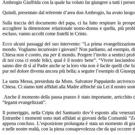
Ambrogio Giuffrida con la quale ha voluto far giungere a tutti i present
Quindi, presentato dal referente d’area don Ambrogio, ha avuto luogo 
Sulla traccia del documento del papa, ci ha fatto respirare la prospet
accogliere la dimensione relazionale uomo-donna e quella, più problema
escluso, vanno accolti come fratelli in Cristo.
Ecco alcuni passaggi del suo intervento: “La prima evangelizzazione
mondo. Vogliamo incuriosire i giovani? Non parliamo, ad esempio, di 'fes
Chiesa non è
contro
, ma
per
il mondo. Porgere l’invito a sentirci pro
di noi cosa ci rende felici, qual è il nostro bene”. “Vivere lasciando
sanno dire di sì al Padre anche se la loro vita non è facile quelli che
pur nel dolore diventa ancora più bella; a seguire l’esempio di Giusep
La santa Messa, presieduta da Mons. Salvatore Pappalardo arcivescovo 
Chiesa. Ci siamo tutti affidati alla Madre affinché sia Lei il nostro so
Anche il momento della pausa pranzo è stato importante, arricchito da 
“legami evangelizzati”.
Il pomeriggio, nella Cripta del Santuario dov’è esposto alla venerazi
Entrambe i momenti sono stati affidati ai giovani della Comunità
“E
appena concluso. L’esposizione prolungata è stata un momento di gra
e nelle nostre realtà, con la piena consapevolezza che da qui occorre r