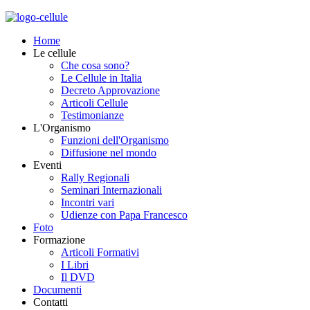
Home
Le cellule
Che cosa sono?
Le Cellule in Italia
Decreto Approvazione
Articoli Cellule
Testimonianze
L'Organismo
Funzioni dell'Organismo
Diffusione nel mondo
Eventi
Rally Regionali
Seminari Internazionali
Incontri vari
Udienze con Papa Francesco
Foto
Formazione
Articoli Formativi
I Libri
Il DVD
Documenti
Contatti