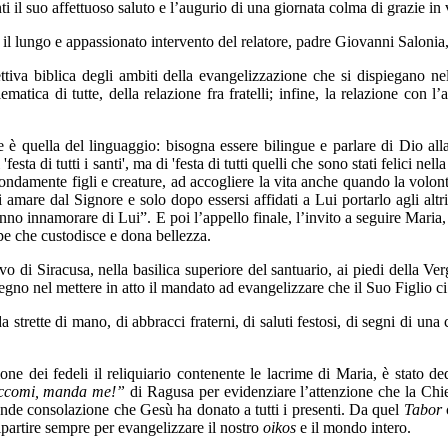
i il suo affettuoso saluto e l’augurio di una giornata colma di grazie in 
il lungo e appassionato intervento del relatore, padre Giovanni Salonia
tiva biblica degli ambiti della evangelizzazione che si dispiegano nell
tica di tutte, della relazione fra fratelli; infine, la relazione con l’
 è quella del linguaggio: bisogna essere bilingue e parlare di Dio all
ta di tutti i santi', ma di 'festa di tutti quelli che sono stati felici n
fondamente figli e creature, ad accogliere la vita anche quando la volon
si amare dal Signore e solo dopo essersi affidati a Lui portarlo agli alt
 fanno innamorare di Lui”. E poi l’appello finale, l’invito a seguire Ma
pe che custodisce e dona bellezza.
di Siracusa, nella basilica superiore del santuario, ai piedi della Verg
stegno nel mettere in atto il mandato ad evangelizzare che il Suo Figlio c
strette di mano, di abbracci fraterni, di saluti festosi, di segni di una
one dei fedeli il reliquiario contenente le lacrime di Maria, è stato de
ccomi, manda me!”
di Ragusa per evidenziare l’attenzione che la Chi
nde consolazione che Gesù ha donato a tutti i presenti. Da quel
Tabor
c
ipartire sempre per evangelizzare il nostro
oikos
e il mondo intero.