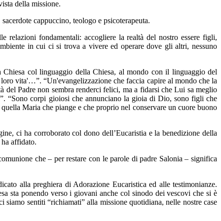
vista della missione.
, sacerdote cappuccino, teologo e psicoterapeuta.
e relazioni fondamentali: accogliere la realtà del nostro essere figli,
ambiente in cui ci si trova a vivere ed operare dove gli altri, nessuno
a Chiesa col linguaggio della Chiesa, al mondo con il linguaggio del
ella loro vita'…”. “Un'evangelizzazione che faccia capire al mondo che la
tà del Padre non sembra renderci felici, ma a fidarsi che Lui sa meglio
ri”. “Sono corpi gioiosi che annunciano la gioia di Dio, sono figli che
ria, quella Maria che piange e che proprio nel conservare un cuore buono
ine, ci ha corroborato col dono dell’Eucaristia e la benedizione della
i ha affidato.
 comunione che – per restare con le parole di padre Salonia – significa
dicato alla preghiera di Adorazione Eucaristica ed alle testimonianze.
esa sta ponendo verso i giovani anche col sinodo dei vescovi che si è
i siamo sentiti “richiamati” alla missione quotidiana, nelle nostre case