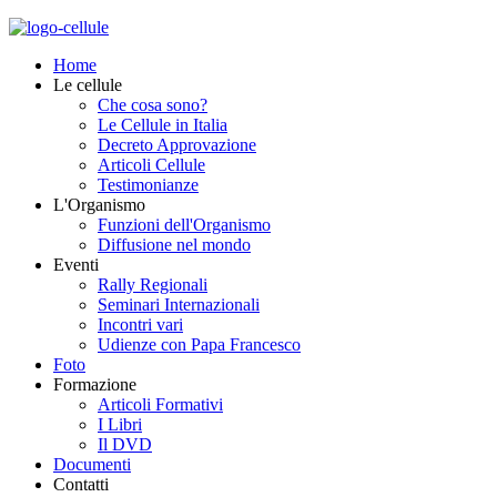
Home
Le cellule
Che cosa sono?
Le Cellule in Italia
Decreto Approvazione
Articoli Cellule
Testimonianze
L'Organismo
Funzioni dell'Organismo
Diffusione nel mondo
Eventi
Rally Regionali
Seminari Internazionali
Incontri vari
Udienze con Papa Francesco
Foto
Formazione
Articoli Formativi
I Libri
Il DVD
Documenti
Contatti