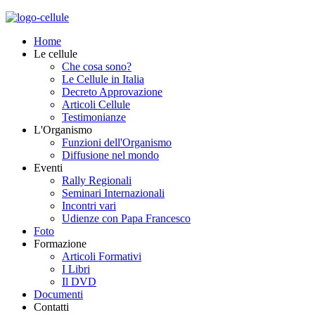
Home
Le cellule
Che cosa sono?
Le Cellule in Italia
Decreto Approvazione
Articoli Cellule
Testimonianze
L'Organismo
Funzioni dell'Organismo
Diffusione nel mondo
Eventi
Rally Regionali
Seminari Internazionali
Incontri vari
Udienze con Papa Francesco
Foto
Formazione
Articoli Formativi
I Libri
Il DVD
Documenti
Contatti