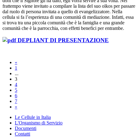
doni che il Signore gli ha dato, egli vorrà servire a sua volta. Nel
frattempo viene invitato a compilare la lista del suo oïkos per passare
dal ruolo di persona invitata a quello di evangelizzatore. Nella
cellula si fa l’esperienza di una comunità di mediazione. Infatti, essa
si trova tra una piccola comunità che è la famiglia e una grande
comunità che è la parrocchia, con effetti benefici per entrambe.
DEPLIANT DI PRESENTAZIONE
«
1
...
3
4
5
6
7
»
Le Cellule in Italia
L'Organismo di Servizio
Documenti
Contatti