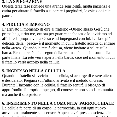
3. LA SPIEGAZIONE
Questa terza fase richiede una grande sensibilità, molta pazienza e
carità per aiutare il fratello a superare i pregiudizi, le esitazioni e le
paure.
4. FIDUCIA E IMPEGNO
E’ arrivato il momento di dire al fratello: «Quello stesso Gesù che
prima ha guarito me, ora sta per guarire anche te» e lo invitiamo ad
affidare la propria vita a Gesù e ad impegnarsi con lui. La fase più
delicata della «pesca» è il momento in cui il fratello accetta di entrare
nella «rete». Quando la rete è chiusa, viene invitato a salire sulla
barca. Ecco perché nel disegno della «rete» c’è una chiusura nella
parte finale. La rete verrà aperta nella barca, cioè nel momento in cui
il fratello verrà accolto nella cellula.
5. INGRESSO NELLA CELLULA
Quando il fratello si avvicina alla cellula, si accorge di essere atteso
e desiderato. Piegarsi sull’ultimo arrivato è il metodo di Gesù.
Durante l’incontro con la cellula, il fratello sentirà il bisogno di
approfondire il proprio impegno, di conoscere non solo la comunità
ma anche il suo pastore.
6. INSERIMENTO NELLA COMUNITA' PARROCCHIALE
La cellula fa parte di un corpo, la parrocchia, in cui ogni nuovo
arrivato naturalmente si inserisce. Appena avrà preso coscienza dei