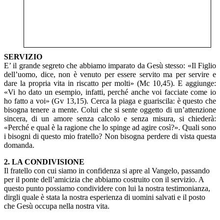
SERVIZIO
E’ il grande segreto che abbiamo imparato da Gesù stesso: «Il Figlio
dell’uomo, dice, non è venuto per essere servito ma per servire e
dare la propria vita in riscatto per molti» (Mc 10,45). E aggiunge:
«Vi ho dato un esempio, infatti, perché anche voi facciate come io
ho fatto a voi» (Gv 13,15). Cerca la piaga e guariscila: è questo che
bisogna tenere a mente. Colui che si sente oggetto di un’attenzione
sincera, di un amore senza calcolo e senza misura, si chiederà:
«Perché e qual è la ragione che lo spinge ad agire così?». Quali sono
i bisogni di questo mio fratello? Non bisogna perdere di vista questa
domanda.
2. LA CONDIVISIONE
Il fratello con cui siamo in confidenza si apre al Vangelo, passando
per il ponte dell’amicizia che abbiamo costruito con il servizio. A
questo punto possiamo condividere con lui la nostra testimonianza,
dirgli quale è stata la nostra esperienza di uomini salvati e il posto
che Gesù occupa nella nostra vita.